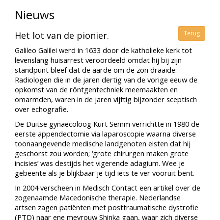
Nieuws
Terug
Het lot van de pionier.
Galileo Galilei werd in 1633 door de katholieke kerk tot
levenslang huisarrest veroordeeld omdat hij bij zijn
standpunt bleef dat de aarde om de zon draaide.
Radiologen die in de jaren dertig van de vorige eeuw de
opkomst van de röntgentechniek meemaakten en
omarmden, waren in de jaren vijftig bijzonder sceptisch
over echografie.
De Duitse gynaecoloog Kurt Semm verrichtte in 1980 de
eerste appendectomie via laparoscopie waarna diverse
toonaangevende medische landgenoten eisten dat hij
geschorst zou worden; ‘grote chirurgen maken grote
incisies’ was destijds het vigerende adagium. Wee je
gebeente als je blijkbaar je tijd iets te ver vooruit bent.
In 2004 verscheen in Medisch Contact een artikel over de
zogenaamde Macedonische therapie. Nederlandse
artsen zagen patiënten met posttraumatische dystrofie
(PTD) naar ene mevrouw Shinka gaan, waar zich diverse