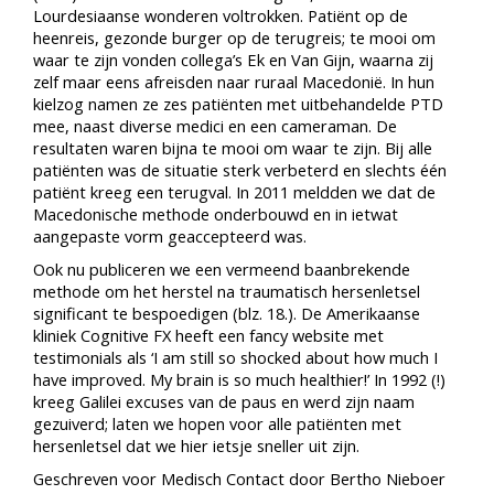
Lourdesiaanse wonderen voltrokken. Patiënt op de
heenreis, gezonde burger op de terugreis; te mooi om
waar te zijn vonden collega’s Ek en Van Gijn, waarna zij
zelf maar eens afreisden naar ruraal Macedonië. In hun
kielzog namen ze zes patiënten met uitbehandelde PTD
mee, naast diverse medici en een cameraman. De
resultaten waren bijna te mooi om waar te zijn. Bij alle
patiënten was de situatie sterk verbeterd en slechts één
patiënt kreeg een terugval. In 2011 meldden we dat de
Macedonische methode onderbouwd en in ietwat
aangepaste vorm geaccepteerd was.
Ook nu publiceren we een vermeend baanbrekende
methode om het herstel na traumatisch hersenletsel
significant te bespoedigen (blz. 18.). De Amerikaanse
kliniek Cognitive FX heeft een fancy website met
testimonials als ‘I am still so shocked about how much I
have improved. My brain is so much healthier!’ In 1992 (!)
kreeg Galilei excuses van de paus en werd zijn naam
gezuiverd; laten we hopen voor alle patiënten met
hersenletsel dat we hier ietsje sneller uit zijn.
Geschreven voor Medisch Contact door Bertho Nieboer