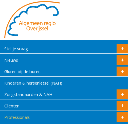
Stel je vraag
Nieuws
Gluren bij de buren
Kinderen & hersenletsel (NAH)
Zorgstandaarden & NAH
Cliënten
Professionals