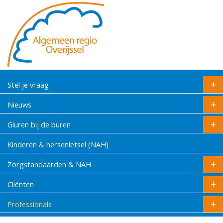
Stel je vraag
Nieuws
Gluren bij de buren
Kinderen & hersenletsel (NAH)
Zorgstandaarden & NAH
Cliënten
Professionals