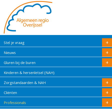
Stel je vraag
Nieuws
Gluren bij de buren
Kinderen & hersenletsel (NAH)
Zorgstandaarden & NAH
Cliënten
Professionals