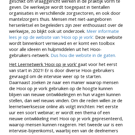
geschikt om vraaggericht werken in de praktijk vorm te
geven. De werkwijze wordt toegepast in tientallen
organisaties in verschillende zorgsectoren, en ook door
mantelzorgers thuis. Mensen met niet-aangeboren
hersenletsel en begeleiders zijn zeer enthousiast over de
werkwijze, zo blijkt ook uit onderzoek.
Meer informatie
lees je op de website van ‘Hooi op je vork’.
Deze website
wordt binnenkort vernieuwd en er komt een toolbox
voor alle ideeën en hulpmiddelen uit het Hooi-
gebruikers-netwerk.
Dus hou die website in de gaten.
Het Leernetwerk ‘Hooi op je vork’
gaat voor het eerst
van start in 2021! Er is door diverse Hooi-gebruikers
gevraagd om de intervisie weer op te starten.
Daarnaast zoeken ze naar een manier waarop mensen
die Hooi op je vork gebruiken op de hoogte kunnen
blijven van nieuwe ontwikkelingen en hun vragen kunnen
stellen, dan wel nieuws vinden. Om die reden willen ze de
leernetwerksessie online als volgt inrichten: Het eerste
uur een soort webinar; er wordt een thema of een
nieuwe ontwikkeling met Hooi op je vork gepresenteerd,
waarop mensen kunnen reageren. Het tweede uur is een
intervisie-bijeenkomst, waarbij een van de deelnemers