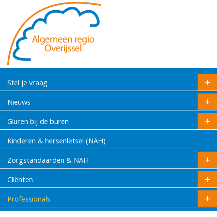
Stel je vraag
Nieuws
Gluren bij de buren
Kinderen & hersenletsel (NAH)
Zorgstandaarden & NAH
Cliënten
Professionals