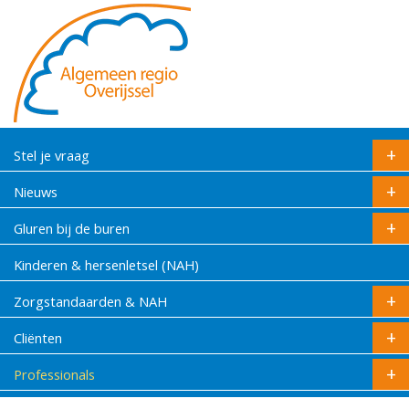
Stel je vraag
Nieuws
Gluren bij de buren
Kinderen & hersenletsel (NAH)
Zorgstandaarden & NAH
Cliënten
Professionals