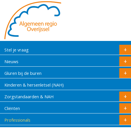
Stel je vraag
Nieuws
Gluren bij de buren
Kinderen & hersenletsel (NAH)
Zorgstandaarden & NAH
Cliënten
Professionals