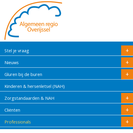
Stel je vraag
Nieuws
Gluren bij de buren
Kinderen & hersenletsel (NAH)
Zorgstandaarden & NAH
Cliënten
Professionals