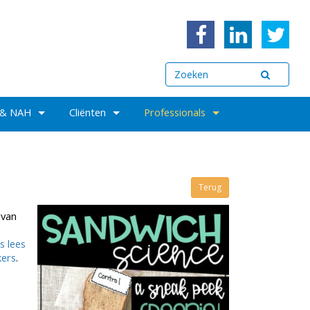
 & NAH
Cliënten
Professionals
Terug
 van
s lees
kers
.