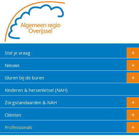
Stel je vraag
Nieuws
Gluren bij de buren
Kinderen & hersenletsel (NAH)
Zorgstandaarden & NAH
Cliënten
Professionals