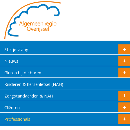
Stel je vraag
Nieuws
Gluren bij de buren
Kinderen & hersenletsel (NAH)
Zorgstandaarden & NAH
Cliënten
Professionals