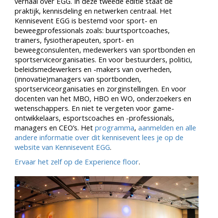
verhaal over EGG. In deze tweede editie staat de
praktijk, kennisdeling en netwerken centraal. Het
Kennisevent EGG is bestemd voor sport- en
beweegprofessionals zoals: buurtsportcoaches,
trainers, fysiotherapeuten, sport- en
beweegconsulenten, medewerkers van sportbonden en
sportserviceorganisaties. En voor bestuurders, politici,
beleidsmedewerkers en -makers van overheden,
(innovatie)managers van sportbonden,
sportserviceorganisaties en zorginstellingen. En voor
docenten van het MBO, HBO en WO, onderzoekers en
wetenschappers. En niet te vergeten voor game-
ontwikkelaars, esportscoaches en -professionals,
managers en CEO’s. Het
programma
,
aanmelden en alle
andere informatie over dit kennisevent lees je op de
website van Kennisevent EGG
.
Ervaar het zelf op de Experience floor
.