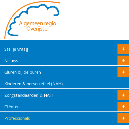
Stel je vraag
Nieuws
Gluren bij de buren
Kinderen & hersenletsel (NAH)
Zorgstandaarden & NAH
Cliënten
Professionals