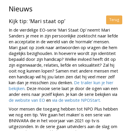
Nieuws
Terug
Kijk tip: ‘Mari staat op’
In de vierdelige EO-serie ‘Mari Staat Op’ neemt Mari
Sanders je mee in zijn persoonlijke zoektocht naar liefde
en acceptatie in de wereld van de ‘normale’ mensen.
Mari gaat op zoek naar antwoorden op vragen die hem
dagelijks bezighouden. In hoeverre wordt zijn identiteit
bepaald door zijn handicap? Welke invloed heeft dit op
zijn eigenwaarde, relaties, liefde en seksualiteit? Zal hij
ooit nog kunnen lopen? Samen met andere mensen met
een handicap wil hij jou laten zien dat hij veel meer zelf
kan dan je misschien zou denken.
De trailer kun je hier
bekijken
. Deze mooie serie laat je door de ogen van een
ander eens naar jezelf kijken. Je kan de serie bekijken via
de website van EO
en
via de website NPOStart.
Voor mensen die toegang hebben tot NPO Plus hebben
we nog een tip. ‘We gaan het maken’ is een serie van
BNNVARA die in het voorjaar van 2021 op tv is
uitgezonden. In de serie gaan uitvinders aan de slag om