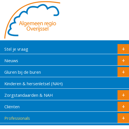
Stel je vraag
Nieuws
Gluren bij de buren
Kinderen & hersenletsel (NAH)
Zorgstandaarden & NAH
Cliënten
Professionals