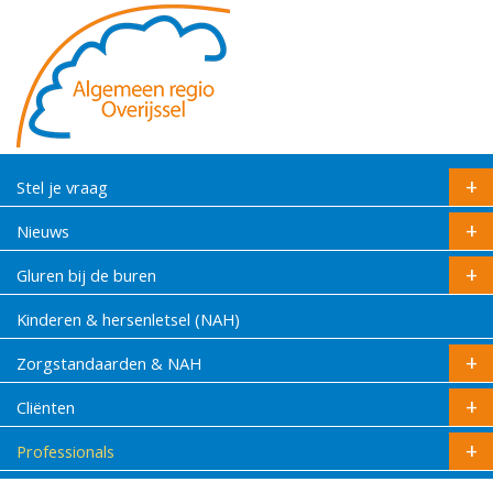
Stel je vraag
Nieuws
Gluren bij de buren
Kinderen & hersenletsel (NAH)
Zorgstandaarden & NAH
Cliënten
Professionals