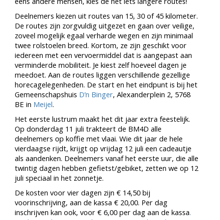
eens andere mensen, kies de net iets langere routes!
Deelnemers kiezen uit routes van 15, 30 of 45 kilometer.
De routes zijn zorgvuldig uitgezet en gaan over veilige,
zoveel mogelijk egaal verharde wegen en zijn minimaal
twee rolstoelen breed. Kortom, ze zijn geschikt voor
iedereen met een vervoermiddel dat is aangepast aan
verminderde mobiliteit. Je kiest zelf hoeveel dagen je
meedoet. Aan de routes liggen verschillende gezellige
horecagelegenheden. De start en het eindpunt is bij het
Gemeenschapshuis
D’n Binger
, Alexanderplein 2, 5768
BE in
Meijel
.
Het eerste lustrum maakt het dit jaar extra feestelijk.
Op donderdag 11 juli trakteert de BM4D alle
deelnemers op koffie met vlaai. Wie dit jaar de hele
vierdaagse rijdt, krijgt op vrijdag 12 juli een cadeautje
als aandenken. Deelnemers vanaf het eerste uur, die alle
twintig dagen hebben gefietst/gebiket, zetten we op 12
juli speciaal in het zonnetje.
De kosten voor vier dagen zijn € 14,50 bij
voorinschrijving, aan de kassa € 20,00. Per dag
inschrijven kan ook, voor € 6,00 per dag aan de kassa
.