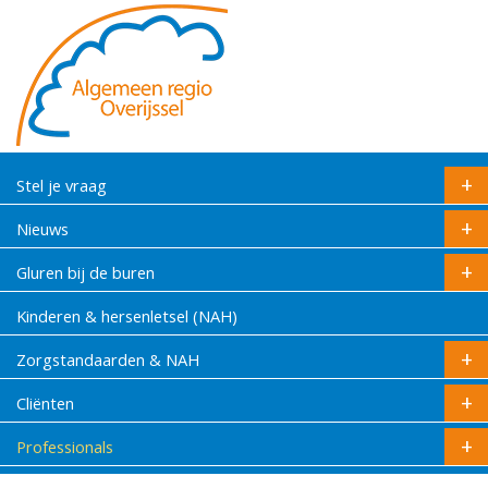
Stel je vraag
Nieuws
Gluren bij de buren
Kinderen & hersenletsel (NAH)
Zorgstandaarden & NAH
Cliënten
Professionals