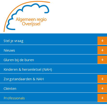
Stel je vraag
Nieuws
Gluren bij de buren
Kinderen & hersenletsel (NAH)
Zorgstandaarden & NAH
Cliënten
Professionals