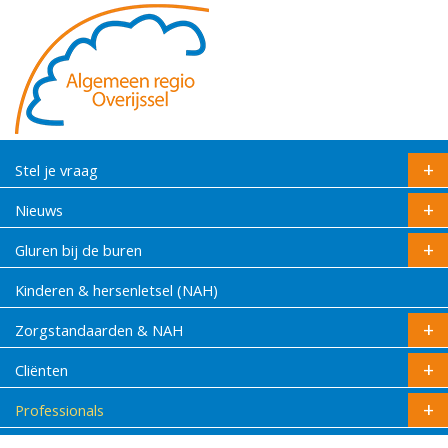
Stel je vraag
Nieuws
Gluren bij de buren
Kinderen & hersenletsel (NAH)
Zorgstandaarden & NAH
Cliënten
Professionals