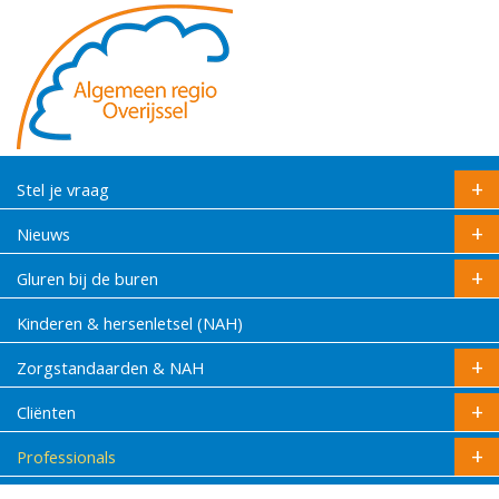
Stel je vraag
Nieuws
Gluren bij de buren
Kinderen & hersenletsel (NAH)
Zorgstandaarden & NAH
Cliënten
Professionals