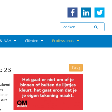
 & NAH
Cliënten
Professionals
p 23
Terug
makend
en
lener
 van
e