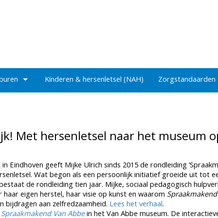
 buren
Kinderen & hersenletsel (NAH)
Zorgstandaarden
ijk! Met hersenletsel naar het museum o
n Eindhoven geeft Mijke Ulrich sinds 2015 de rondleiding ‘Spraak
enletsel. Wat begon als een persoonlijk initiatief groeide uit tot e
estaat de rondleiding tien jaar. Mijke, sociaal pedagogisch hulpver
er haar eigen herstel, haar visie op kunst en waarom
Spraakmakend
an bijdragen aan zelfredzaamheid.
Lees het verhaal
.
n
Spraakmakend Van Abbe
in het Van Abbe museum. De interactiev