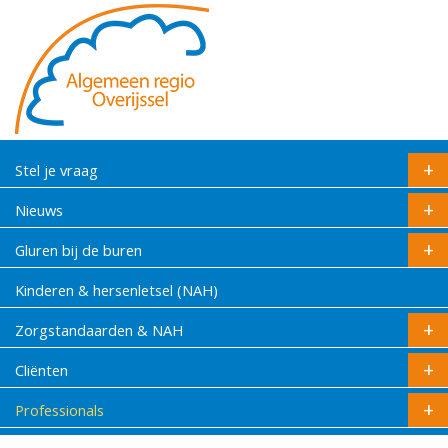
Stel je vraag
Nieuws
Gluren bij de buren
Kinderen & hersenletsel (NAH)
Zorgstandaarden & NAH
Cliënten
Professionals