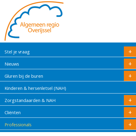
Stel je vraag
Nieuws
Gluren bij de buren
Kinderen & hersenletsel (NAH)
Zorgstandaarden & NAH
Cliënten
Professionals