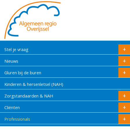
Stel je vraag
Nieuws
Gluren bij de buren
Kinderen & hersenletsel (NAH)
Zorgstandaarden & NAH
Cliënten
Professionals