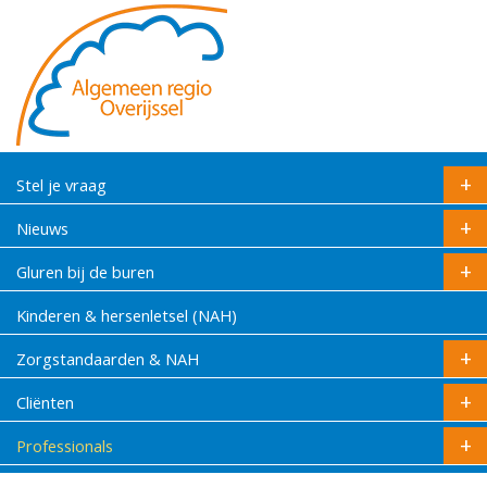
Stel je vraag
Nieuws
Gluren bij de buren
Kinderen & hersenletsel (NAH)
Zorgstandaarden & NAH
Cliënten
Professionals