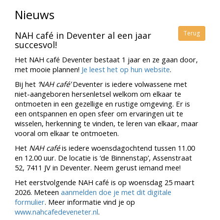
Nieuws
Terug
NAH café in Deventer al een jaar
succesvol!
Het NAH café Deventer bestaat 1 jaar en ze gaan door,
met mooie plannen!
Je leest het op hun website
.
Bij het
‘NAH café’
Deventer is iedere volwassene met
niet-aangeboren hersenletsel welkom om elkaar te
ontmoeten in een gezellige en rustige omgeving. Er is
een ontspannen en open sfeer om ervaringen uit te
wisselen, herkenning te vinden, te leren van elkaar, maar
vooral om elkaar te ontmoeten.
Het
NAH café
is iedere woensdagochtend tussen 11.00
en 12.00 uur. De locatie is ‘de Binnenstap’, Assenstraat
52, 7411 JV in Deventer. Neem gerust iemand mee!
Het eerstvolgende NAH café is op woensdag 25 maart
2026. Meteen
aanmelden doe je met dit digitale
formulier
. Meer informatie vind je op
www.nahcafedeveneter.nl
.