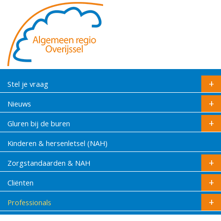
Stel je vraag
Nieuws
Gluren bij de buren
Kinderen & hersenletsel (NAH)
Zorgstandaarden & NAH
Cliënten
Professionals