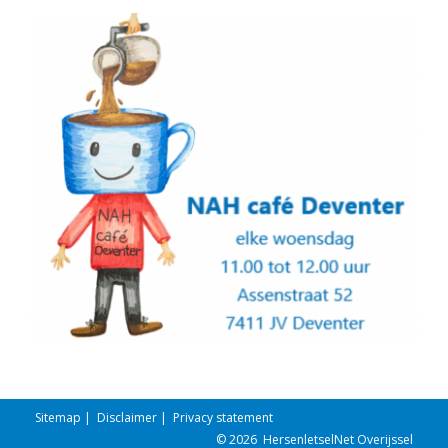
Sitemap
|
Disclaimer
|
Privacy statement
© 2026
HersenletselNet Overijssel