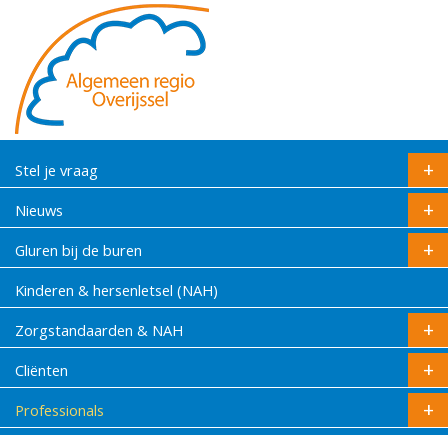
Stel je vraag
Nieuws
Gluren bij de buren
Kinderen & hersenletsel (NAH)
Zorgstandaarden & NAH
Cliënten
Professionals