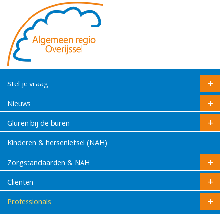
Stel je vraag
Nieuws
Gluren bij de buren
Kinderen & hersenletsel (NAH)
Zorgstandaarden & NAH
Cliënten
Professionals