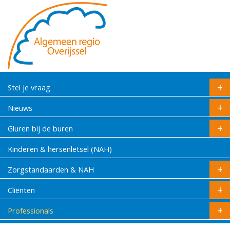
Stel je vraag
Nieuws
Gluren bij de buren
Kinderen & hersenletsel (NAH)
Zorgstandaarden & NAH
Cliënten
Professionals