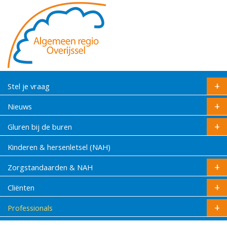
Stel je vraag
Nieuws
Gluren bij de buren
Kinderen & hersenletsel (NAH)
Zorgstandaarden & NAH
Cliënten
Professionals