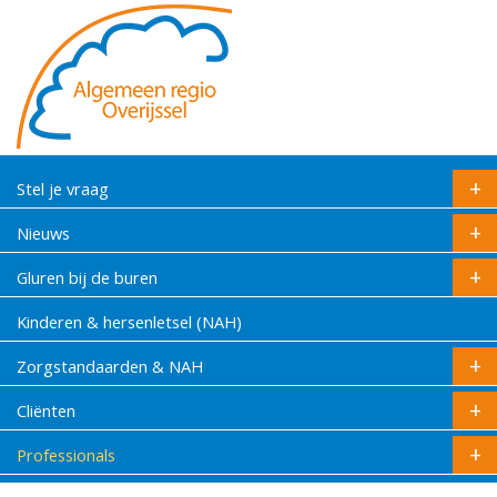
Stel je vraag
Nieuws
Gluren bij de buren
Kinderen & hersenletsel (NAH)
Zorgstandaarden & NAH
Cliënten
Professionals