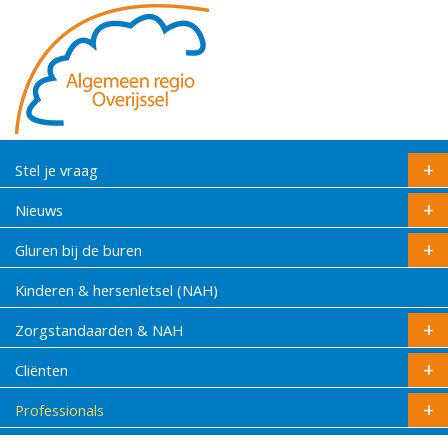
Stel je vraag
Nieuws
Gluren bij de buren
Kinderen & hersenletsel (NAH)
Zorgstandaarden & NAH
Cliënten
Professionals