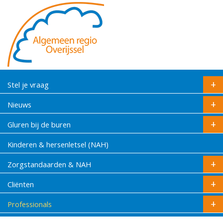
Stel je vraag
Nieuws
Gluren bij de buren
Kinderen & hersenletsel (NAH)
Zorgstandaarden & NAH
Cliënten
Professionals