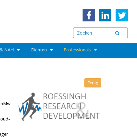
 & NAH
Cliënten
Professionals
Terug
ZonMw
 oud-
ager