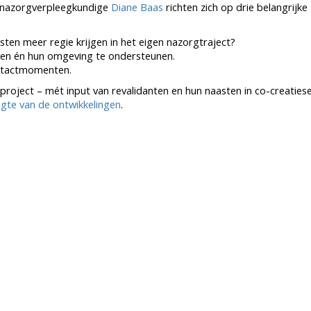
nazorgverpleegkundige
Diane Baas
richten zich op drie belangrijke
ten meer regie krijgen in het eigen nazorgtraject?
nten én hun omgeving te ondersteunen.
ontactmomenten.
project – mét input van revalidanten en hun naasten in co-creatiese
gte van de ontwikkelingen
.