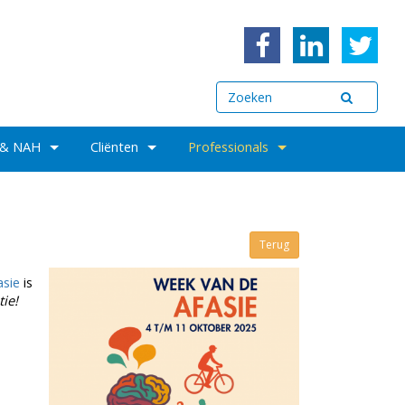
 & NAH
Cliënten
Professionals
Terug
asie
is
ie!