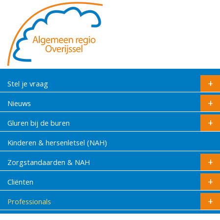
Stel je vraag
Nieuws
Gluren bij de buren
Kinderen & hersenletsel (NAH)
Zorgstandaarden & NAH
Cliënten
Professionals