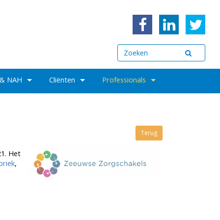
 & NAH
Cliënten
Professionals
Terug
1. Het
riek
,