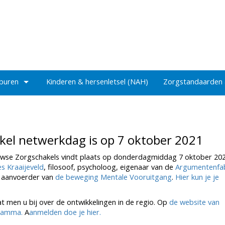
 buren
Kinderen & hersenletsel (NAH)
Zorgstandaarden
el netwerkdag is op 7 oktober 2021
wse Zorgschakels vindt plaats op donderdagmiddag 7 oktober 202
s Kraaijeveld
, filosoof, psycholoog, eigenaar van de
Argumentenfab
en aanvoerder van
de beweging Mentale Vooruitgang
.
Hier kun je je
at men u bij over de ontwikkelingen in de regio. Op
de website van
gramma.
A
anmelden doe je hier.