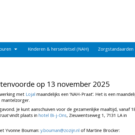
 buren
Kinderen & hersenletsel (NAH)
Zorgstandaarden
ichtenvoorde op 13 november 2025
werking met
Lojal
maandelijks een ‘NAH-Praat’. Het is een maandeli
 mantelzorger.
avond. Je kunt aanschuiven voor de gezamenlijke maaltijd, vanaf 1
raat
vindt plaats in
hotel Bi-j-Ons
, Zieuwentseweg 1, 7131 LA in
 met Yvonne Bouman:
y.bouman@zozijn.nl
of Martine Brocker: