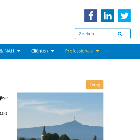
 & NAH
Cliënten
Professionals
Terug
jkse
8.00