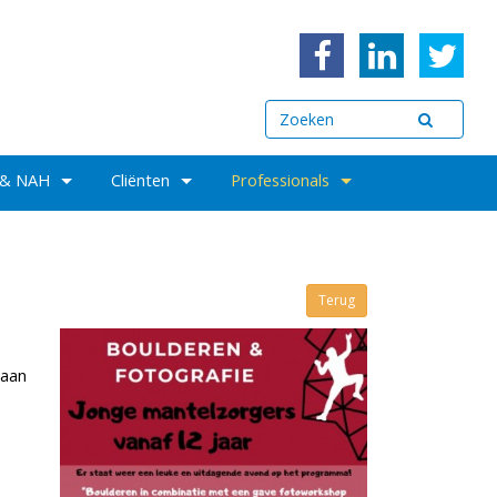
 & NAH
Cliënten
Professionals
Terug
gaan