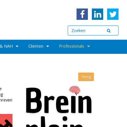
 & NAH
Cliënten
Professionals
Terug
e
ag
chreven