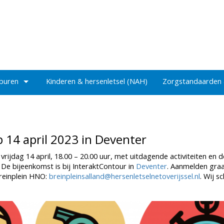
 buren
Kinderen & hersenletsel (NAH)
Zorgstandaarden
 14 april 2023 in Deventer
vrijdag 14 april, 18.00 – 20.00 uur, met uitdagende activiteiten en d
 De bijeenkomst is bij InteraktContour in
Deventer
. Aanmelden gra
Breinplein HNO:
breinpleinsalland@hersenletselnetoverijssel.nl
. Wij s