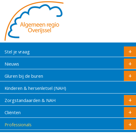
Stel je vraag
Nieuws
Gluren bij de buren
Kinderen & hersenletsel (NAH)
Zorgstandaarden & NAH
Cliënten
Professionals