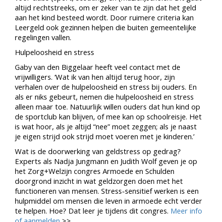
altijd rechtstreeks, om er zeker van te zijn dat het geld
aan het kind besteed wordt. Door ruimere criteria kan
Leergeld ook gezinnen helpen die buiten gemeentelijke
regelingen vallen.
Hulpeloosheid en stress
Gaby van den Biggelaar heeft veel contact met de
vrijwilligers. ‘Wat ik van hen altijd terug hoor, zijn
verhalen over de hulpeloosheid en stress bij ouders. En
als er niks gebeurt, nemen die hulpeloosheid en stress
alleen maar toe. Natuurlijk willen ouders dat hun kind op
de sportclub kan blijven, of mee kan op schoolreisje. Het
is wat hoor, als je altijd “nee” moet zeggen; als je naast
je eigen strijd ook strijd moet voeren met je kinderen.’
Wat is de doorwerking van geldstress op gedrag?
Experts als Nadja Jungmann en Judith Wolf geven je op
het Zorg+Welzijn congres Armoede en Schulden
doorgrond inzicht in wat geldzorgen doen met het
functioneren van mensen. Stress-sensitief werken is een
hulpmiddel om mensen die leven in armoede echt verder
te helpen. Hoe? Dat leer je tijdens dit congres.
Meer info
of aanmelden
>>