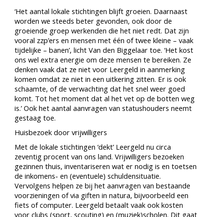
‘Het aantal lokale stichtingen blijft groeien. Daarnaast
worden we steeds beter gevonden, ook door de
groeiende groep werkenden die het niet redt. Dat zijn
vooral zzp’ers en mensen met één of twee kleine – vaak
tijdelijke – banen’, licht Van den Biggelaar toe. ‘Het kost
ons wel extra energie om deze mensen te bereiken. Ze
denken vaak dat ze niet voor Leergeld in aanmerking
komen omdat ze niet in een uitkering zitten. Er is ook
schaamte, of de verwachting dat het snel weer goed
komt. Tot het moment dat al het vet op de botten weg
is.’ Ook het aantal aanvragen van statushouders neemt
gestaag toe.
Huisbezoek door vrijwilligers
Met de lokale stichtingen ‘dekt’ Leergeld nu circa
zeventig procent van ons land. Vrijwilligers bezoeken
gezinnen thuis, inventariseren wat er nodig is en toetsen
de inkomens- en (eventuele) schuldensituatie.
Vervolgens helpen ze bij het aanvragen van bestaande
voorzieningen of via giften in natura, bijvoorbeeld een
fiets of computer. Leergeld betaalt vaak ook kosten
voor clubs (sport, scouting) en (muziek)scholen. Dit gaat