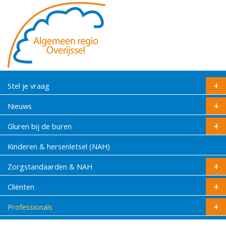
Stel je vraag
Nieuws
Gluren bij de buren
Kinderen & hersenletsel (NAH)
Zorgstandaarden & NAH
Cliënten
Professionals