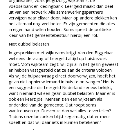
organisaties, zoals jeugdzorg, wijkteams, de
voedselbank en kledingbank. Leergeld maakt dan deel
uit van een netwerk. Alle samenwerkingspartners
verwijzen naar elkaar door. Maar op andere plekken kan
het allemaal nog veel beter. Er zijn gemeenten die alles
in eigen hand willen houden. Soms speelt de politieke
kleur van het gemeentebestuur hierbij een rol.’
Niet dubbel belasten
In gesprekken met wijkteams krijgt Van den Biggelaar
wel eens de vraag of Leergeld altijd op huisbezoek
moet. ‘Zo’n wijkteam zegt: wij zijn al in het gezin geweest
en hebben vastgesteld dat ze aan de criteria voldoen.
Als wij de hulpaanvraag direct doorverwijzen, hoeft het
gezin niet opnieuw iemand in huis te ontvangen.’ Het is
een suggestie die Leergeld Nederland serieus bekijkt,
want niemand wil een gezin dubbel belasten. Maar er is
ook een keerzijde. ‘Mensen zien een wijkteam als
onderdeel van de gemeente. Dat roept soms
wantrouwen op. Durven ze dan wel alles te vertellen?
Tijdens onze bezoeken blijkt regelmatig dat er meer
speelt en dat wij daar iets in kunnen betekenen.’