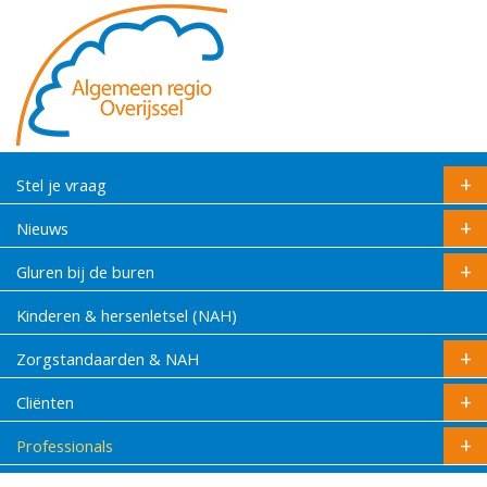
Stel je vraag
Nieuws
Gluren bij de buren
Kinderen & hersenletsel (NAH)
Zorgstandaarden & NAH
Cliënten
Professionals