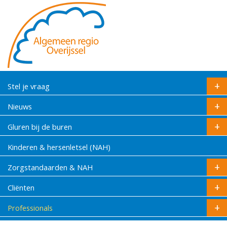
Stel je vraag
Nieuws
Gluren bij de buren
Kinderen & hersenletsel (NAH)
Zorgstandaarden & NAH
Cliënten
Professionals