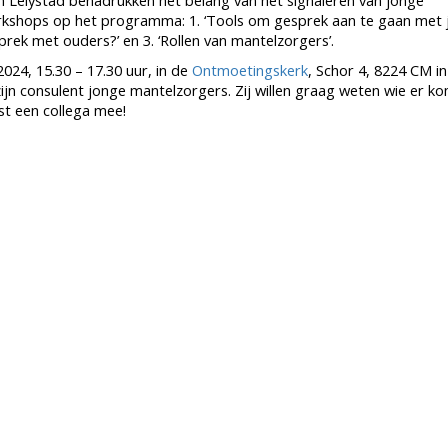
 Lelystad benadrukken het belang van het signaleren van jonge
orkshops op het programma: 1. ‘Tools om gesprek aan te gaan met
esprek met ouders?’ en 3. ‘Rollen van mantelzorgers’.
2024, 15.30 – 17.30 uur, in de
Ontmoetingskerk
, Schor 4, 8224 CM in
jn consulent jonge mantelzorgers. Zij willen graag weten wie er ko
t een collega mee!