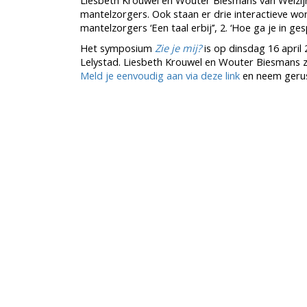
Liesbeth Krouwel en Wouter Biesmans van Welzijn
mantelzorgers. Ook staan er drie interactieve w
mantelzorgers ‘Een taal erbij’’, 2. ‘Hoe ga je in g
Het symposium
Zie je mij?
is op dinsdag 16 april 
Lelystad. Liesbeth Krouwel en Wouter Biesmans zi
Meld je eenvoudig aan via deze link
en neem gerus