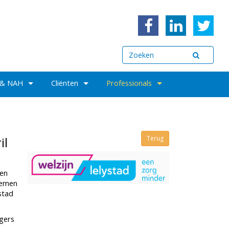
 & NAH
Cliënten
Professionals
il
Terug
 en
blemen
stad
rgers