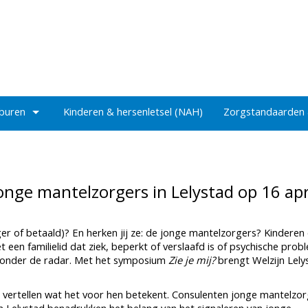
 buren
Kinderen & hersenletsel (NAH)
Zorgstandaarden
onge mantelzorgers in Lelystad op 16 apr
liger of betaald)? En herken jij ze: de jonge mantelzorgers? Kinderen
 een familielid dat ziek, beperkt of verslaafd is of psychische pro
l onder de radar. Met het symposium
Zie je mij?
brengt Welzijn Lely
e vertellen wat het voor hen betekent. Consulenten jonge mantelzo