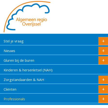
Stel je vraag
Nieuws
Gluren bij de buren
Kinderen & hersenletsel (NAH)
Zorgstandaarden & NAH
Cliënten
Professionals