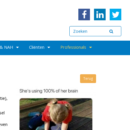
 & NAH
Cliënten
Professionals
Terug
ie),
sel
s
even