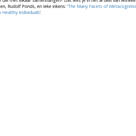
die met elkaar samenhangen? Dat lees je in het artikel van Anneke
n, Rudolf Ponds, en Ieke inkens: ‘
The Many Facets of Metacognitio
Healthy Individuals
’.