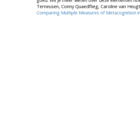
goed. Wil je meer weten over deze elementen hoe 
Terneusen, Conny Quaedflieg, Caroline van Heugte
Comparing Multiple Measures of Metacognition in 