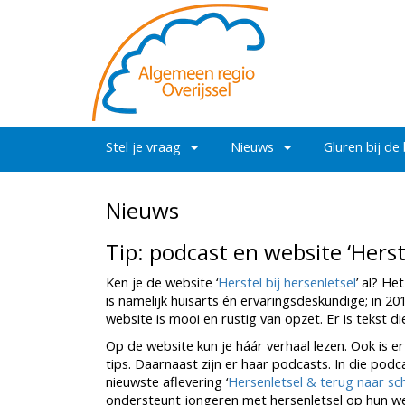
Stel je vraag
Nieuws
Gluren bij de
Nieuws
Tip: podcast en website ‘Herste
Ken je de website ‘
Herstel bij hersenletsel
’ al? He
is namelijk huisarts én ervaringsdeskundige; in 2
website is mooi en rustig van opzet. Er is tekst die
Op de website kun je háár verhaal lezen. Ook is e
tips. Daarnaast zijn er haar podcasts. In die pod
nieuwste aflevering ‘
Hersenletsel & terug naar sc
ondersteunt jongeren met hersenletsel op hun we