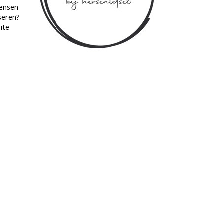
mensen
seren?
site