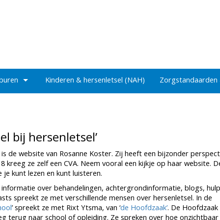
 buren
Kinderen & hersenletsel (NAH)
Zorgstandaarden
l bij hersenletsel’
t is de website van Rosanne Koster. Zij heeft een bijzonder perspecti
018 kreeg ze zelf een CVA. Neem vooral een kijkje op haar website. D
 je kunt lezen en kunt luisteren.
r informatie over behandelingen, achtergrondinformatie, blogs, hul
casts spreekt ze met verschillende mensen over hersenletsel. In de
hool
’ spreekt ze met Rixt Ytsma, van ‘
de Hoofdzaak’
. De Hoofdzaak
g terug naar school of opleiding. Ze spreken over hoe onzichtbaar