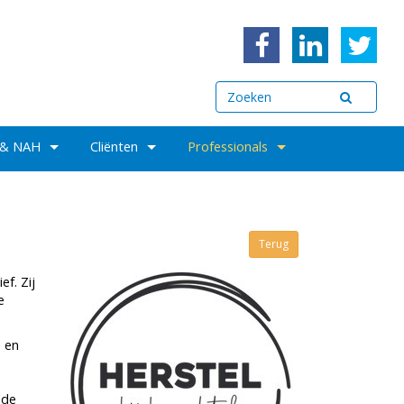
 & NAH
Cliënten
Professionals
Terug
ef. Zij
e
p en
 de