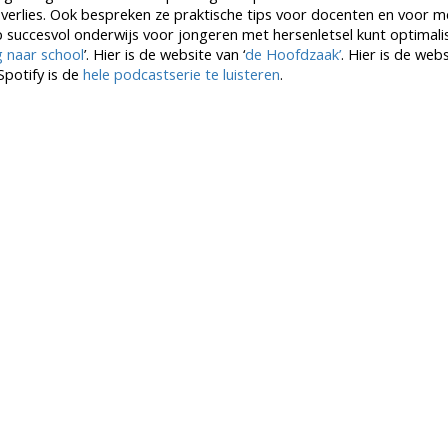
d verlies. Ook bespreken ze praktische tips voor docenten en voor 
op succesvol onderwijs voor jongeren met hersenletsel kunt optimali
g naar school
’. Hier is de website van ‘
de Hoofdzaak’
. Hier is de web
 Spotify is de
hele podcastserie te luisteren
.