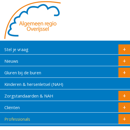
Stel je vraag
Nieuws
Gluren bij de buren
Kinderen & hersenletsel (NAH)
Zorgstandaarden & NAH
Cliënten
Professionals