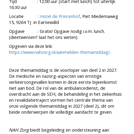
Tijd : 12:00 uur (start met lunch) tot uiterlijk
16:30 uur
Locatie :
Hotel de Princenhof
, Piet Miedemaweg
15, 9264 TJ in Earnewâld
Opgave : Gratis! Opgave nodig i.v.m. lunch.
(dieetwensen? laat het ons weten)
Opgeven via deze link:
https://www.nahzorg.nl/aanmelden-themamiddag/
.
Deze themamiddag is de voorloper van deel 2 in 2027.
De medische en nazorg-aspecten van ernstige
verkeersongevallen komen in deze eerste bijeenkomst
niet aan bod. De rol van de ambulancedienst, de
overdracht aan de SEH, de behandeling in het ziekenhuis
en revalidatietraject vormen het centrale thema van
onze volgende themamiddag in 2027 (deel 2), dit om
beide onderwerpen de volledige aandacht te geven.
NAH Zorg
biedt begeleiding en ondersteuning aan