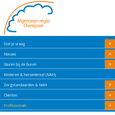
Stel je vraag
Nieuws
Gluren bij de buren
Kinderen & hersenletsel (NAH)
Zorgstandaarden & NAH
Cliënten
Professionals