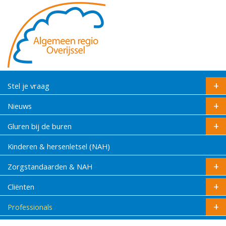
Stel je vraag
Nieuws
Gluren bij de buren
Kinderen & hersenletsel (NAH)
Zorgstandaarden & NAH
Cliënten
Professionals