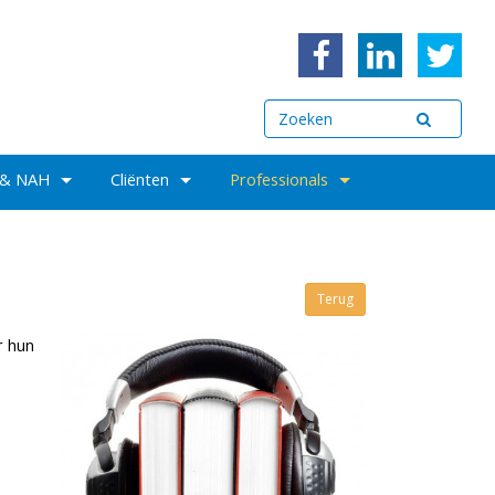
 & NAH
Cliënten
Professionals
Terug
r hun