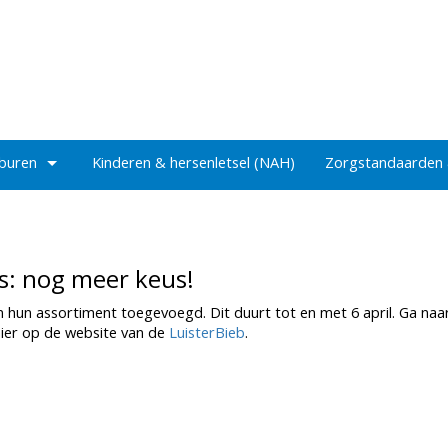
 buren
Kinderen & hersenletsel (NAH)
Zorgstandaarden
s: nog meer keus!
n hun assortiment toegevoegd. Dit duurt tot en met 6 april. Ga naa
t hier op de website van de
LuisterBieb
.