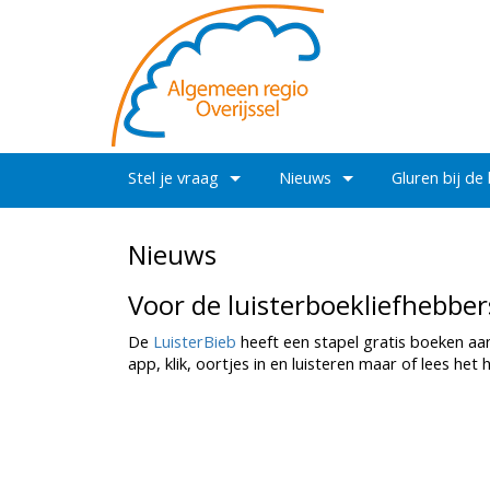
Stel je vraag
Nieuws
Gluren bij de
Nieuws
Voor de luisterboekliefhebber
De
LuisterBieb
heeft een stapel gratis boeken aa
app, klik, oortjes in en luisteren maar of lees he