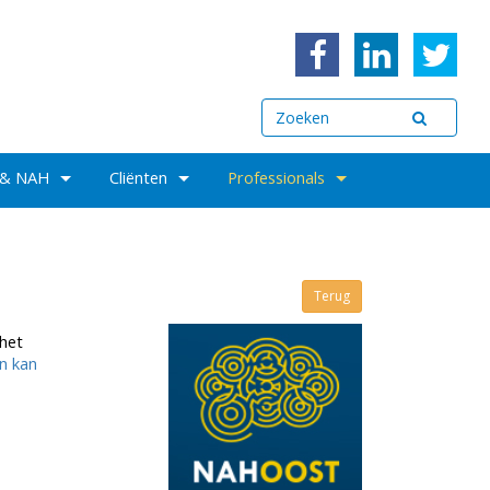
 & NAH
Cliënten
Professionals
Terug
het
n kan